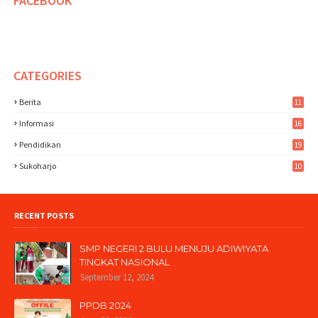
FACEBOOK
CATEGORIES
Berita
11
Informasi
16
Pendidikan
19
Sukoharjo
10
RECENT POSTS
SMP NEGERI 2 BULU MENUJU ADIWIYATA
TINGKAT NASIONAL
September 12, 2024
PPDB 2024