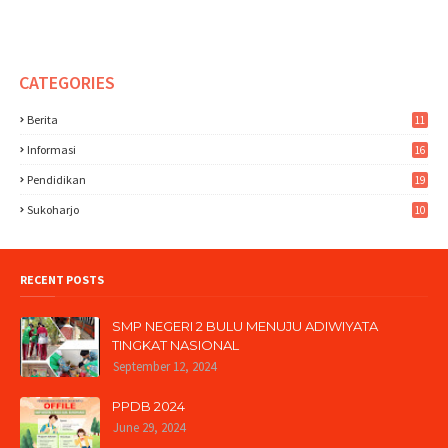
CATEGORIES
Berita
11
Informasi
16
Pendidikan
19
Sukoharjo
10
RECENT POSTS
SMP NEGERI 2 BULU MENUJU ADIWIYATA
TINGKAT NASIONAL
September 12, 2024
PPDB 2024
June 29, 2024