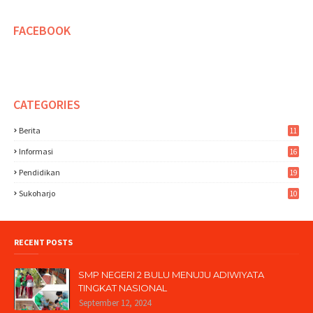
FACEBOOK
CATEGORIES
Berita
11
Informasi
16
Pendidikan
19
Sukoharjo
10
RECENT POSTS
SMP NEGERI 2 BULU MENUJU ADIWIYATA
TINGKAT NASIONAL
September 12, 2024