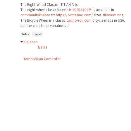
The Eight-Wheel Classic - TITIAN Arts
The eight-wheel classic bicycle
바카라사이트
is available in
communitykhabar
six
https://octcasino.com/
sizes.
titanium ring
The Bicycle Wheel is a classic
casino-roll.com
bicycle made in USA,
but there are three variations in
Balas
Hapus
Balasan
Balas
Tambahkan komentar